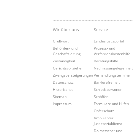
Wir über uns
Service
Grußwort
Landesjustizportal
Behörden- und
Prozess- und
Geschäftsleitung
Verfahrenskostenhilfe
Zuständigkeit
Beratungshilfe
Gerichtsvollzieher
Nachlassangelegenhei
Zwangsversteigerungen
Verhandlungstermine
Datenschutz
Barrierefreiheit
Historisches
Schiedspersonen
Sitemap
Schöffen
Impressum
Formulare und Hilfen
Opferschutz
Ambulanter
Justizsozialdienst
Dolmetscher und